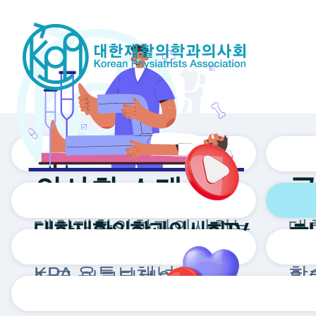
의사회 소개
대한재활의학과의사회는
대
대한재활의학과의사회TV
국민 건강 증진을 위한
주
KPA 유튜브채널입니다.
학
전문 의료단체입니다.
확
역