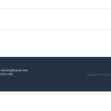
: kmreha@naver.com
의학과의사회)
Copyright © The Korea