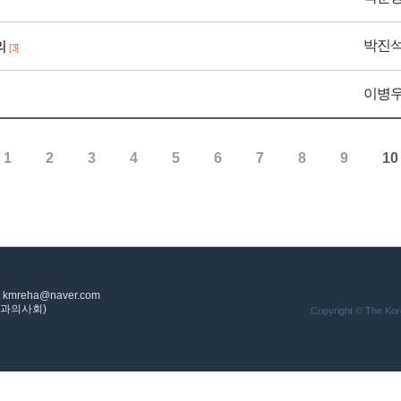
박진
의
[3]
이병
1
2
3
4
5
6
7
8
9
10
: kmreha@naver.com
의학과의사회)
Copyright © The Korea