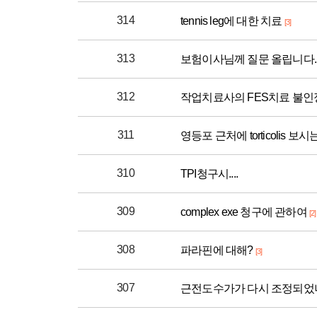
314
tennis leg에 대한 치료
[3]
313
보험이사님께 질문 올립니다.
312
작업치료사의 FES치료 불인
311
영등포 근처에 torticolis 보
310
TPI청구시....
309
complex exe 청구에 관하여
[2]
308
파라핀에 대해?
[3]
307
근전도수가가 다시 조정되었