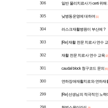
306
일반 물리치료사가 certi 위
305
낮병동운영에 대하여
[1]
304
러스크재활병원이 부산에 ?
303
[Re] 재활 전문 치료사 연수 
302
재활 전문 치료사 연수 교육
[2]
301
caudal block 청구코드 문의
[6]
300
연하장애재활치료와 연하재
299
[Re] 선생님의 적극적인 노
298
헌법소원이라도
[2]