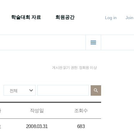
학술대회 자료
회원공간
Log in
Join
게시판 읽기 권한: 정회원 이상
자
작성일
조회수
호
2008.03.31
683