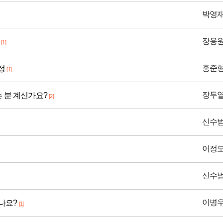
박영
장용
[1]
홍준
정
[1]
장두
시는 분 계신가요?
[2]
신수
이정
신수
이병
나요?
[1]