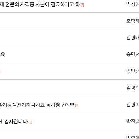
박성
해 제 전문의 자격증 사본이 필요하다고 하
[3]
조형
김경
송민
교육
송민
김경
김경
활기능적전기자극치료 동시청구여부
[3]
박진
력에 감사합니다
[1]
박준